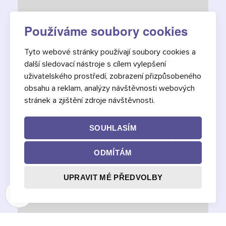
Používáme soubory cookies
OBSTÁL BY WEB VAŠÍ BANKY
Tyto webové stránky používají soubory cookies a
VE SLEPÉ ZKOUŠCE
další sledovací nástroje s cílem vylepšení
PŘÍSTUPNOSTI?
uživatelského prostředí, zobrazení přizpůsobeného
obsahu a reklam, analýzy návštěvnosti webových
Digitální přístupnost je klíčová pro zajištění
stránek a zjištění zdroje návštěvnosti.
rovného přístupu k online službám. V této
případové studii přinášíme
slepou analýzu
SOUHLASÍM
,
přístupnosti webu jedné z předních bank
zaměřenou na dodržení standardů WCAG 2.1
ODMÍTÁM
AAA.
UPRAVIT MÉ PŘEDVOLBY