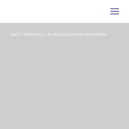
Otevřít
menu
Úvod
/
Reference
/
Audit přístupnosti webu banky
Firmy
Školy
Zdravotnictví & sociální služby
Turismus
Hotely & penziony