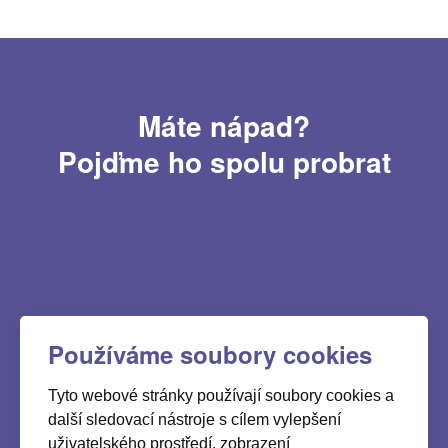
Máte nápad?
Pojďme ho spolu probrat
Používáme soubory cookies
Mgr. Petr Pospíchal (CEO)
Tyto webové stránky používají soubory cookies a
další sledovací nástroje s cílem vylepšení
+420 777 338 864
uživatelského prostředí, zobrazení