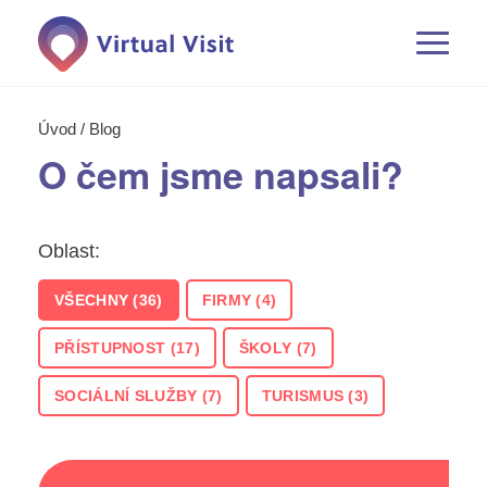
Otevřít
menu
Úvod
/
Blog
O čem jsme napsali?
Oblast:
Firmy
VŠECHNY (36)
FIRMY (4)
Školy
PŘÍSTUPNOST (17)
ŠKOLY (7)
Zdravotnictví & sociální služby
SOCIÁLNÍ SLUŽBY (7)
TURISMUS (3)
Turismus
Hotely & penziony