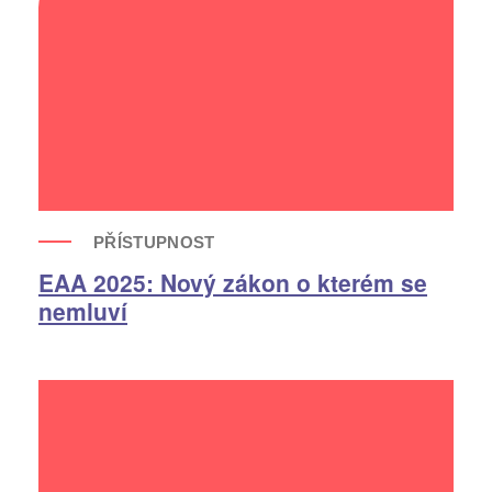
Realitní trh
Domovy Online
Edunation
AI Chatbot
PŘÍSTUPNOST
Redakční systém EDITINO
EAA 2025: Nový zákon o kterém se
nemluví