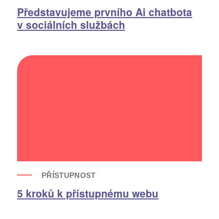
Představujeme prvního Ai chatbota
Kliknutím na "odeslat" souhlasím se
zpracováním
osobních údajů
.
v sociálních službách
Formulář je chráněn službou reCAPTCHA od
společnosti Google.
PŘÍSTUPNOST
5 kroků k přístupnému webu