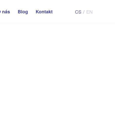
 nás
Blog
Kontakt
CS
/
EN
Zaujali vás
naše projekty?
✖
KONTAKTUJTE NÁS