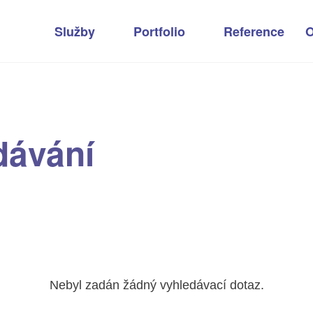
Služby
Portfolio
Reference
O
dávání
Online.cz
on.cz
m EDITINO
 každého
Chci se podívat na
Nebyl zadán žádný vyhledávací dotaz.