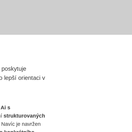
 poskytuje
lepší orientaci v
 Ai s
í
strukturovaných
. Navíc je navržen