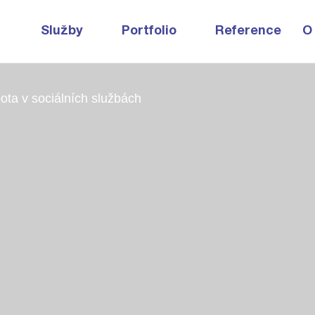
Služby
Portfolio
Reference
O
ota v sociálních službách
e
vyOnline.cz
tion.cz
k
tém EDITINO
ro každého