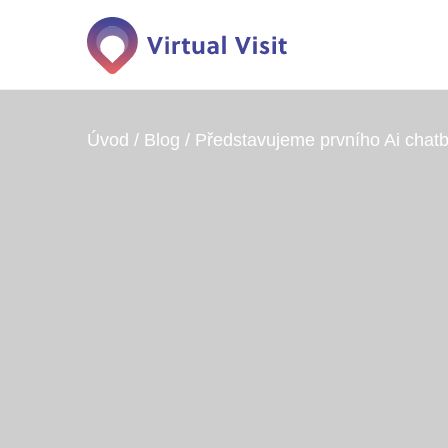
Úvod
/
Blog
/
Představujeme prvního Ai chatb
Firmy
Domovy Onlin
Web projektu Domo
Školy
Edunation
Zdravotnictví & sociální služby
Web projektu Eduna
Turismus
AI Chatbot
Váš chytrý pomocní
Hotely & penziony
Redakční sys
Realitní trh
Intuitivní systém p