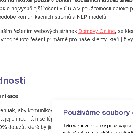
komunikoval pouze v oblasti sociálních služeb aneb
k o nejvyspělejší řešení v ČR a v použitelnosti daleko 
 podobě komunikačních stromů a NLP modelů.
 naším řešením webových stránek
Domovy Online
, se kt
vhodné toto řešení primárně pro naše klienty, kteří již vy
dnosti
nikace
žen tak, aby komunikoval s uživateli s maximální empati
Používáme soubory 
 jejich rodinám se lépe zorientovat v přijímacím proces
Tyto webové stránky používají sou
0% dotazů, které by jinak musel ředitel nebo personál 
vylepšení uživatelského prostřed