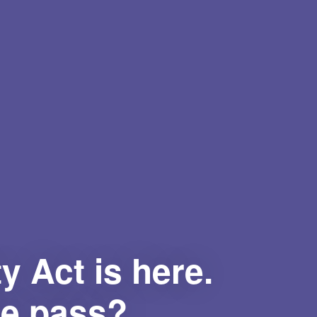
Chci se podívat na
webinář
Po vyplnění formuláře Vám na e-mail zašleme odkaz
na webinář.
y Act is here.
te pass?