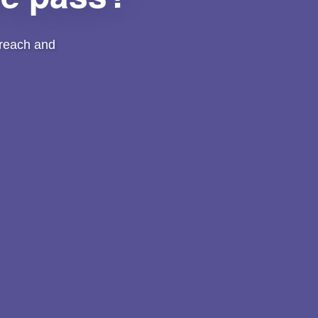
Chci se přihlásit k odběru novinek (max 1x měsíčně)
By clicking the "Submit" button you give Virtual Visit permission to
e reach and
store data according to our
Privacy Policy
.
This form is protected by reCAPTCHA by Google.